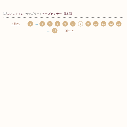
コメント : 1
| カテゴリー :
チーズセミナー
,
日本語
…
« 前へ
1
3
4
5
6
7
8
9
10
11
12
13
…
18
次へ »