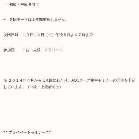
Hisada
− 初級・中級者向け
− 各回テーマは１年間重複しません。
次回日時 ：９月１４日（土）午後５時より７時まで
参加費 ：お一人様 ３５ユーロ
※ ２０１４年４月からは４回にわたり、AOCチーズ集中セミナーの開催を予定
しています。（中級・上級者向け）
* * プライベートセミナー * *