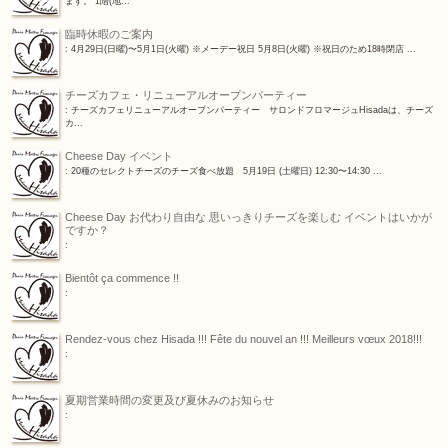
ます。 1階(地...
臨時休暇のご案内
: 4月29日(日曜)〜5月1日(火曜) ※メーデー祝日 5月8日(火曜) ※祝日のため18時閉店 ...
チーズカフェ・リニューアルオープンパーティー
: チーズカフェリニューアルオープンパーティー サロンドフロマージュHisadaは、チーズ
カ...
Cheese Day イベント
: 20種のセレクトチーズのチーズ食べ放題 5月19日 (土曜日) 12:30〜14:30 ...
Cheese Day お代わり自由な 思いっきりチーズを楽しむ イベントはいかが
ですか？
:
Bientôt ça commence !!
:
Rendez-vous chez Hisada !!! Fête du nouvel an !!! Meilleurs vœux 2018!!!
:
夏期営業時間の変更及び夏休みのお知らせ
: