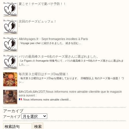
夏こそ！チーズで夏バテ予防！！
:
次回のチーズビュッフェ！
:
AlloVoyages.fr - Sept fromageries insolites à Paris
: Voyage pas cher に紹介されました。 続きを読む...
パリの最高峰スター6名のチーズ屋さんに選ばれました。
: Le Figaro の fromagerie 特集号にて、パリの最高峰スター6名のチーズ屋さんに選ばれま
した。...
毎月第３土曜日はチーズDay開催！
: 毎月第３土曜日はチーズDayを開催しております。 20種類以上 旬のチーズ食べ放題！ ワ
ン...
&#x1f1eb;&#x1f1f7;Nous informons notre aimable clientèle que le magasin
sera ouvert :
:
Nous informons notre aimable clientèl...
アーカイブ
アーカイブ