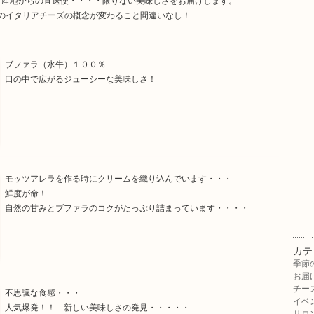
、産地からの直送便・・・・限りない美味しさをお届けします。
のイタリアチーズの概念が変わること間違いなし！
ブファラ（水牛）１００％
口の中で広がるジューシーな美味しさ！
モッツアレラを作る時にクリームを織り込んでいます・・・
鮮度が命！
自然の甘みとブファラのコクがたっぷり詰まっています・・・・
カテ
季節
お届
チー
不思議な食感・・・
イベ
人気爆発！！ 新しい美味しさの発見・・・・・