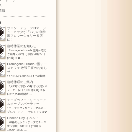
ン・ド・テ
ス
情報
s
サロン・デュ・フロマージ
ュ・ヒサダが「パリの個性
派フロマージュリー５店」
に！
ロン・デュ・フロマージュ・ヒサダがA
臨時休業のお知らせ
S PARISで「パリの他所とは異なるフロ
: Fromagerie Hisada 臨時休暇の
ュリー５店」に選...
ご案内 7月22日(日曜)〜8月27日
(月曜) ※夏...
Fromagerie Hisada 2階チー
ズカフェ 改装工事のお知ら
せ
: 6月9日から6月23日までの期間
ため 喫茶(サロン)部門のみ、休業とさせ
臨時休暇のご案内
きます。 1階(地...
: 4月29日(日曜)〜5月1日(火曜) ※
メーデー祝日 5月8日(火曜) ※祝
日のため18時閉店 ...
チーズカフェ・リニューア
ルオープンパーティー
: チーズカフェリニューアルオー
プンパーティー サロンドフロマ
isadaは、チーズカ...
Cheese Day イベント
: 20種のセレクトチーズのチーズ
食べ放題 5月19日 (土曜日)
12:30〜14:30 ...