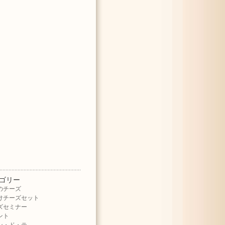
語
ゴリー
のチーズ
けチーズセット
ズセミナー
ント