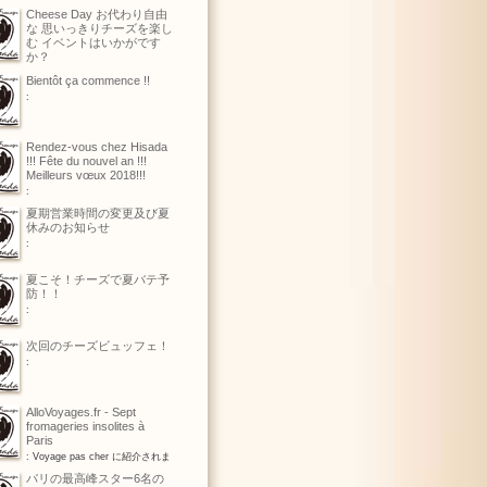
Cheese Day お代わり自由
な 思いっきりチーズを楽し
む イベントはいかがです
か？
Bientôt ça commence !!
:
Rendez-vous chez Hisada
!!! Fête du nouvel an !!!
Meilleurs vœux 2018!!!
:
夏期営業時間の変更及び夏
休みのお知らせ
:
夏こそ！チーズで夏バテ予
防！！
:
次回のチーズビュッフェ！
:
AlloVoyages.fr - Sept
fromageries insolites à
Paris
: Voyage pas cher に紹介されま
続きを読む...
パリの最高峰スター6名の