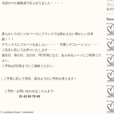
サロ
当店のマル秘熟成で仕上がりました・・・・
プレ
基本
New
柔らかいスポンジをベースにフランスでは味わえない懐かしい日本
: サ
版！！！
NOU
デラックスにフルーツをあしらい・・・・可愛いデコレーション・・・
マージ
ご注文に応じてお作りいたします・・・
誕生日、母の日、父の日、FETE用になど、あらゆるシーンにご利用くだ
さい。
ご予約は3日前までにご連絡ください。
工事の
ていただ
）
；ご予算に応じて対応、前日までのご予約を承ります！
ご予約・お問い合わせはこちらまで↓
01 42 60 78 48
ージュH
ズ
|
comment feed
|
comment